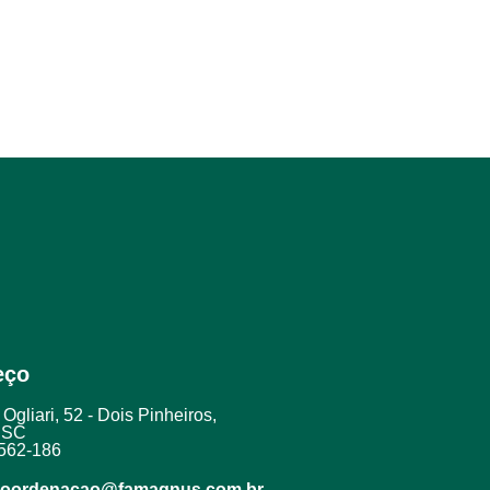
eço
Ogliari, 52 - Dois Pinheiros,
- SC
562-186
 coordenacao@famagnus.com.br