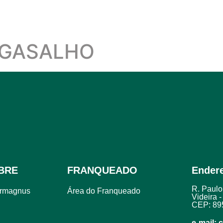
AGASALHO
BRE
FRANQUEADO
Ender
R. Paulo 
armagnus
Área do Franqueado
Videira 
CEP:
89
e-mail: